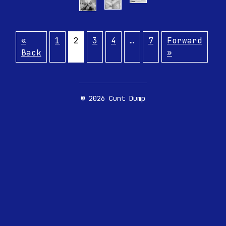
«
1
2
3
4
…
7
Forward
Back
»
© 2026 Cunt Dump