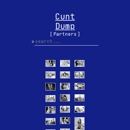
Cunt
Dump
Partners
>