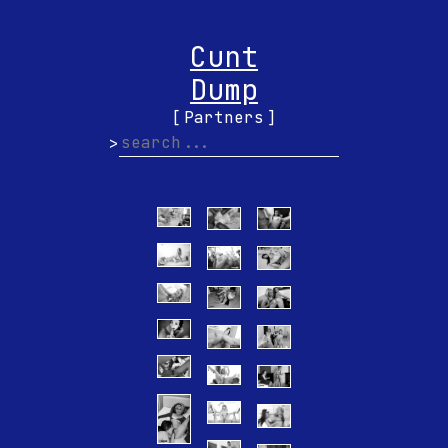
Cunt
Dump
Partners
>