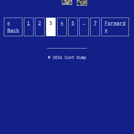
«
1
2
3
4
5
…
7
Forward
Back
»
© 2026 Cunt Dump